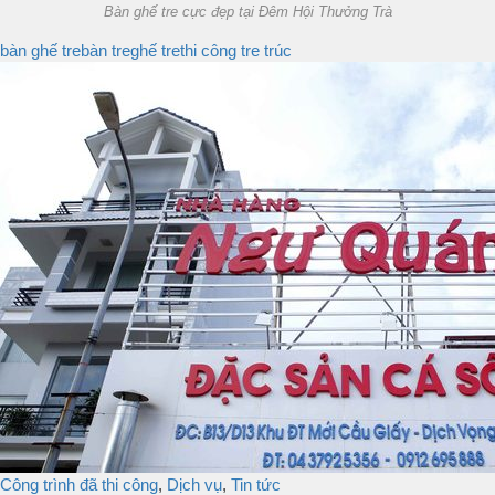
Bàn ghế tre cực đẹp tại Đêm Hội Thưởng Trà
bàn ghế tre
bàn tre
ghế tre
thi công tre trúc
Công trình đã thi công
,
Dịch vụ
,
Tin tức