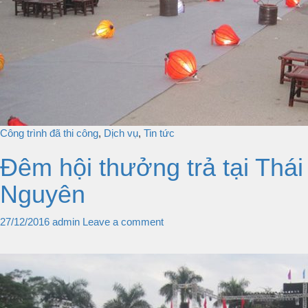
Công trình đã thi công
,
Dịch vụ
,
Tin tức
Đêm hội thưởng trả tại Thái
Nguyên
27/12/2016
admin
Leave a comment