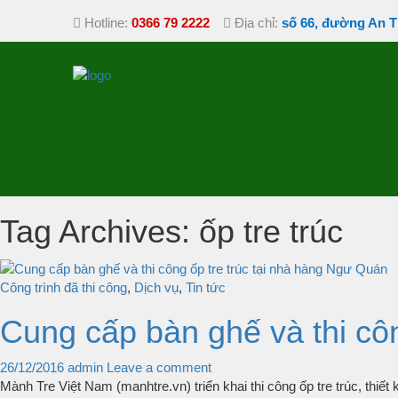
Hotline:
0366 79 2222
Địa chỉ:
số 66, đường An T
Tag Archives: ốp tre trúc
Công trình đã thi công
,
Dịch vụ
,
Tin tức
Cung cấp bàn ghế và thi cô
26/12/2016
admin
Leave a comment
Mành Tre Việt Nam (manhtre.vn) triển khai thi công ốp tre trúc, thi