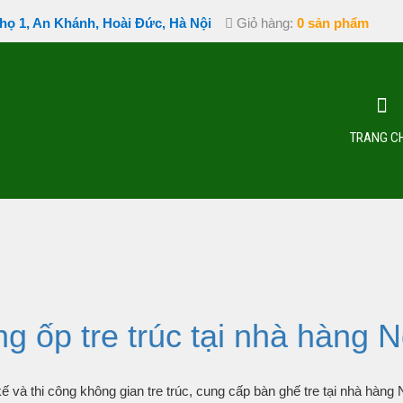
họ 1, An Khánh, Hoài Đức, Hà Nội
Giỏ hàng:
0 sản phẩm
TRANG C
ng ốp tre trúc tại nhà hàng
ết kế và thi công không gian tre trúc, cung cấp bàn ghế tre tại nhà 