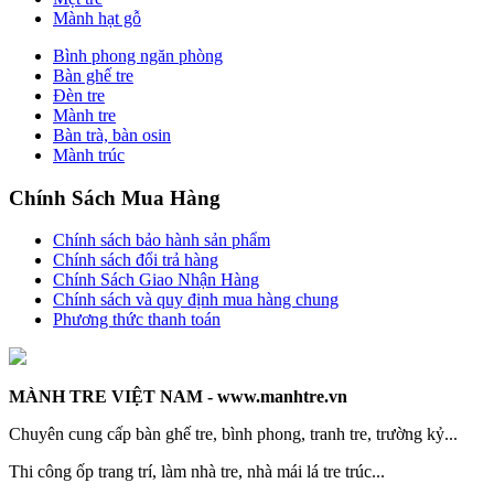
Mành hạt gỗ
Bình phong ngăn phòng
Bàn ghế tre
Đèn tre
Mành tre
Bàn trà, bàn osin
Mành trúc
Chính Sách Mua Hàng
Chính sách bảo hành sản phẩm
Chính sách đổi trả hàng
Chính Sách Giao Nhận Hàng
Chính sách và quy định mua hàng chung
Phương thức thanh toán
MÀNH TRE VIỆT NAM - www.manhtre.vn
Chuyên cung cấp bàn ghế tre, bình phong, tranh tre, trường kỷ...
Thi công ốp trang trí, làm nhà tre, nhà mái lá tre trúc...