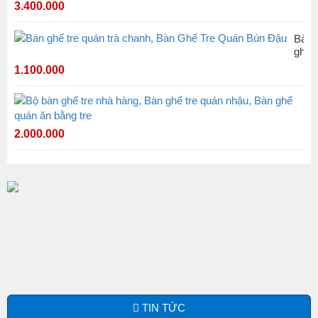
Trường Kỷ Tre
3.400.000
Đẹp
Bàn
ghế
tre
1.100.000
quán
trà
chan
Bộ
Bàn
bà
Ghế
gh
2.000.000
Tre
tre
Quá
nh
Bún
hà
Đậu
Bà
gh
tre
qu
nh
Bà
gh
qu
ăn
bằ
tre
TIN TỨC